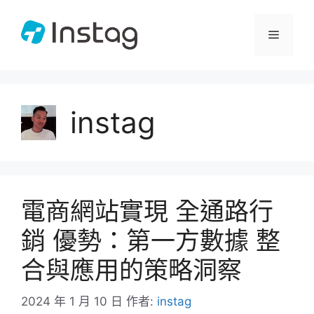
跳
至
選
主
要
單
內
容
instag
電商網站實現 全通路行
銷 優勢：第一方數據 整
合與應用的策略洞察
2024 年 1 月 10 日
作者:
instag