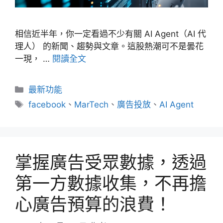
相信近半年，你一定看過不少有關 AI Agent（AI 代
理人） 的新聞、趨勢與文章。這股熱潮可不是曇花
一現， …
閱讀全文
分
最新功能
類
標
facebook
、
MarTech
、
廣告投放
、
AI Agent
籤
掌握廣告受眾數據，透過
第一方數據收集，不再擔
心廣告預算的浪費！