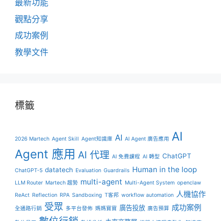
最新功能
觀點分享
成功案例
教學文件
標籤
AI
AI
2026 Martech
Agent Skill
Agent知識庫
AI Agent 廣告應用
Agent 應用
AI 代理
ChatGPT
AI 免費課程
AI 轉型
Human in the loop
datatech
ChatGPT-5
Evaluation
Guardrails
multi-agent
LLM Router
Martech 趨勢
Multi-Agent System
openclaw
人機協作
ReAct
Reflection
RPA
Sandboxing
T客邦
workflow automation
受眾
成功案例
廣告投放
全通路行銷
多平台發佈
媽媽寶寶
廣告預算
數位行銷