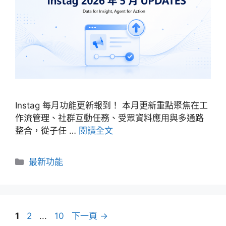
Instag 每月功能更新報到！ 本月更新重點聚焦在工
作流管理、社群互動任務、受眾資料應用與多通路
整合，從子任 …
閱讀全文
分
最新功能
類
頁
頁
頁
1
2
...
10
下一頁
→