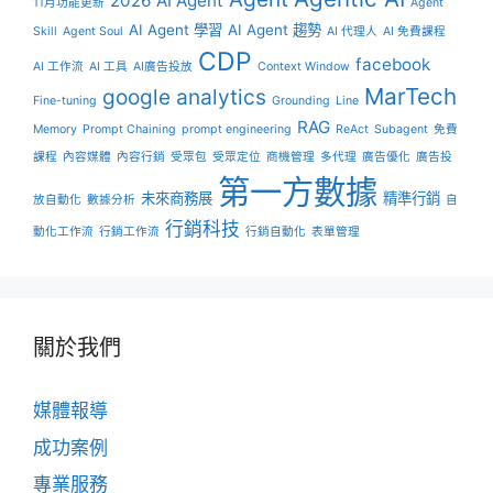
2026 AI Agent
11月功能更新
Agent
AI Agent 學習
AI Agent 趨勢
Skill
Agent Soul
AI 代理人
AI 免費課程
CDP
facebook
AI 工作流
AI 工具
AI廣告投放
Context Window
MarTech
google analytics
Fine-tuning
Grounding
Line
RAG
Memory
Prompt Chaining
prompt engineering
ReAct
Subagent
免費
課程
內容媒體
內容行銷
受眾包
受眾定位
商機管理
多代理
廣告優化
廣告投
第一方數據
未來商務展
精準行銷
放自動化
數據分析
自
行銷科技
動化工作流
行銷工作流
行銷自動化
表單管理
關於我們
媒體報導
成功案例
專業服務