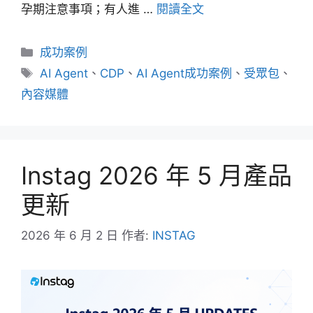
孕期注意事項；有人進 …
閱讀全文
分
成功案例
類
標
AI Agent
、
CDP
、
AI Agent成功案例
、
受眾包
、
籤
內容媒體
Instag 2026 年 5 月產品
更新
2026 年 6 月 2 日
作者:
INSTAG