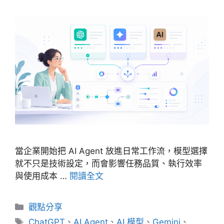
當企業開始把 AI Agent 放進日常工作流，模型選擇
就不只是技術設定，而會影響任務品質、執行效率
與使用成本 …
閱讀全文
分
觀點分享
類
標
ChatGPT
、
AI Agent
、
AI 模型
、
Gemini
、