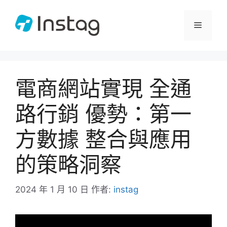
跳
至
選
主
要
單
內
容
電商網站實現 全通
路行銷 優勢：第一
方數據 整合與應用
的策略洞察
2024 年 1 月 10 日
作者:
instag