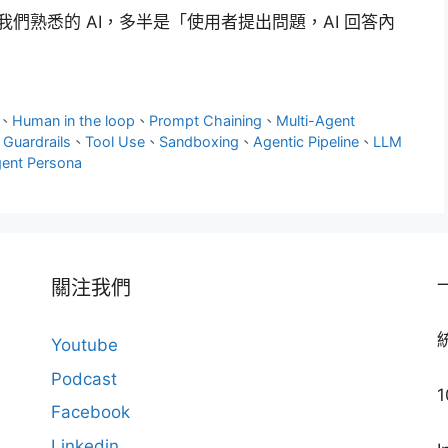
我們熟悉的 AI，多半是「使用者提出問題，AI 回答內
、
Human in the loop
、
Prompt Chaining
、
Multi-Agent
、
Guardrails
、
Tool Use
、
Sandboxing
、
Agentic Pipeline
、
LLM
ent Persona
關注我們
Youtube
Podcast
Facebook
Linkedin