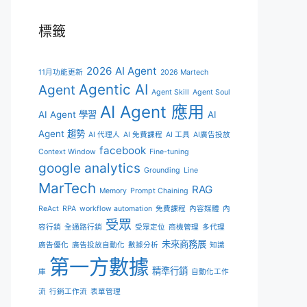
標籤
2026 AI Agent
11月功能更新
2026 Martech
Agentic AI
Agent
Agent Skill
Agent Soul
AI Agent 應用
AI Agent 學習
AI
Agent 趨勢
AI 代理人
AI 免費課程
AI 工具
AI廣告投放
facebook
Context Window
Fine-tuning
google analytics
Grounding
Line
MarTech
RAG
Memory
Prompt Chaining
ReAct
RPA
workflow automation
免費課程
內容媒體
內
受眾
容行銷
全通路行銷
受眾定位
商機管理
多代理
未來商務展
廣告優化
廣告投放自動化
數據分析
知識
第一方數據
精準行銷
庫
自動化工作
流
行銷工作流
表單管理