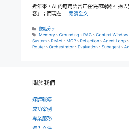
近年來，AI 的應用語言正在快速轉變。 過去
容」；而現在 …
閱讀全文
分
觀點分享
類
標
Memory
、
Grounding
、
RAG
、
Context Window
籤
System
、
ReAct
、
MCP
、
Reflection
、
Agent Loop
Router
、
Orchestrator
、
Evaluation
、
Subagent
、
Ag
關於我們
媒體報導
成功案例
專業服務
導入文件