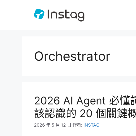
跳
至
主
要
內
容
Orchestrator
2026 AI Agen
該認識的 20 個關鍵
2026 年 5 月 12 日
作者:
INSTAG