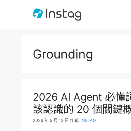
跳
至
主
要
內
容
Grounding
2026 AI Agen
該認識的 20 個關鍵
2026 年 5 月 12 日
作者:
INSTAG