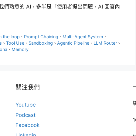
我們熟悉的 AI，多半是「使用者提出問題，AI 回答內
 the loop
、
Prompt Chaining
、
Multi-Agent System
、
s
、
Tool Use
、
Sandboxing
、
Agentic Pipeline
、
LLM Router
、
sona
、
Memory
關注我們
Youtube
Podcast
Facebook
Linkedin