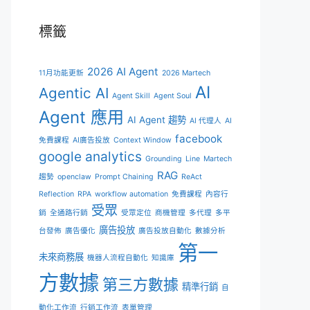
標籤
2026 AI Agent
11月功能更新
2026 Martech
AI
Agentic AI
Agent Skill
Agent Soul
Agent 應用
AI Agent 趨勢
AI 代理人
AI
facebook
免費課程
AI廣告投放
Context Window
google analytics
Grounding
Line
Martech
RAG
趨勢
openclaw
Prompt Chaining
ReAct
Reflection
RPA
workflow automation
免費課程
內容行
受眾
銷
全通路行銷
受眾定位
商機管理
多代理
多平
廣告投放
台發佈
廣告優化
廣告投放自動化
數據分析
第一
未來商務展
機器人流程自動化
知識庫
方數據
第三方數據
精準行銷
自
動化工作流
行銷工作流
表單管理