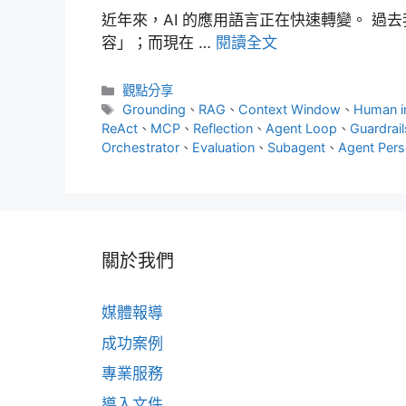
近年來，AI 的應用語言正在快速轉變。 過去
容」；而現在 …
閱讀全文
分
觀點分享
類
標
Grounding
、
RAG
、
Context Window
、
Human in
籤
ReAct
、
MCP
、
Reflection
、
Agent Loop
、
Guardrail
Orchestrator
、
Evaluation
、
Subagent
、
Agent Per
關於我們
媒體報導
成功案例
專業服務
導入文件