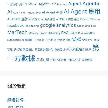
Agentic
Agent
2026 AI Agent
11月功能更新
2026 Martech
AI Agent 應用
AI
AI Agent 學習
Agent Skill
Agent Soul
AI Agent 趨勢
AI 代理人
AI 免費課程
AI 工具
AI廣告投放
Context Window
google analytics
facebook
Fine-tuning
Grounding
Line
MarTech
RAG
Memory
Prompt Chaining
ReAct
RPA
workflow
受眾
automation
免費課程
內容媒體
內容行銷
全通路行銷
受眾定位
商機
第
未來商務展
管理
多代理
廣告優化
廣告投放自動化
數據分析
知識庫
一方數據
精準行銷
自動化工作流
行銷工作流
表單管理
關於我們
媒體報導