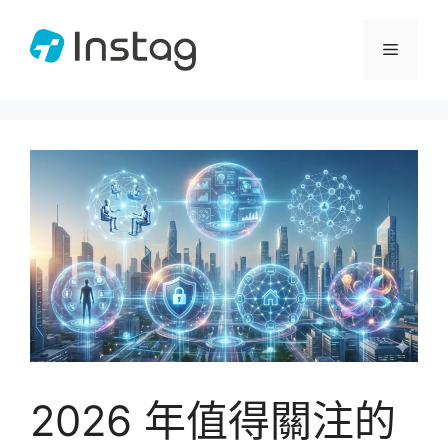
跳
至
選
主
要
單
內
容
2026 年值得關注的