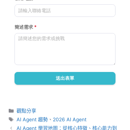
分
觀點分享
類
標
AI Agent 趨勢
、
2026 AI Agent
籤
AI Agent 學習地圖：從核心特徵、核心能力到