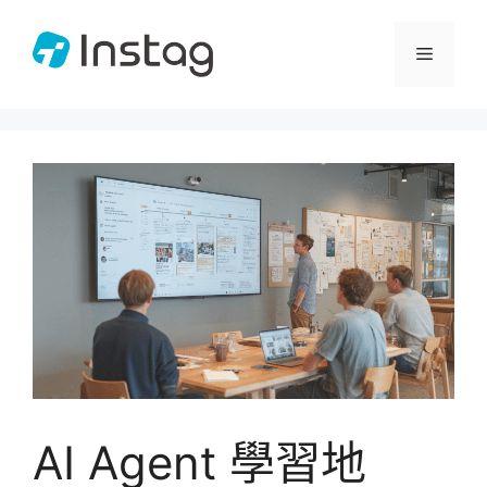
跳
至
選
主
要
單
內
容
AI Agent 學習地