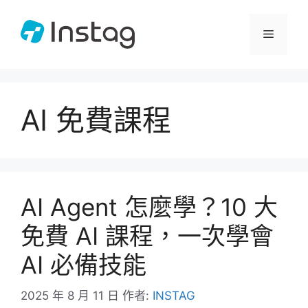
跳
至
選
主
要
單
內
容
AI 免費課程
AI Agent 怎麼學？10 大
免費 AI 課程，一次學會
AI 必備技能
2025 年 8 月 11 日
作者:
INSTAG