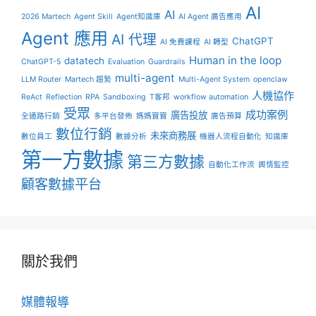
AI
AI
2026 Martech
Agent Skill
Agent知識庫
AI Agent 廣告應用
Agent 應用
AI 代理
ChatGPT
AI 免費課程
AI 轉型
Human in the loop
datatech
ChatGPT-5
Evaluation
Guardrails
multi-agent
LLM Router
Martech 趨勢
Multi-Agent System
openclaw
人機協作
ReAct
Reflection
RPA
Sandboxing
T客邦
workflow automation
受眾
成功案例
廣告投放
全通路行銷
多平台發佈
媽媽寶寶
廣告預算
數位行銷
未來商務展
數位員工
數據分析
機器人流程自動化
知識庫
第一方數據
第三方數據
自動化工作流
輿情監控
顧客數據平台
關於我們
媒體報導