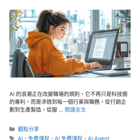
AI 的浪潮正在改變職場的規則，它不再只是科技圈
的專利，而是滲透到每一個行業與職務，從行銷企
劃到生產製造，從服 …
閱讀全文
分
觀點分享
類
標
AI
、
免費課程
、
AI 免費課程
、
AI Agent