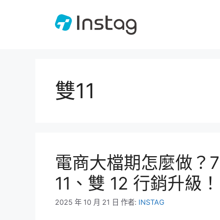
跳
至
主
要
內
容
雙11
電商大檔期怎麼做？7 大
11、雙 12 行銷升級！
2025 年 10 月 21 日
作者:
INSTAG