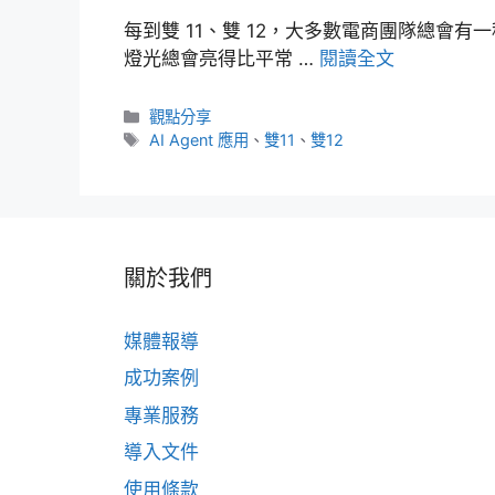
每到雙 11、雙 12，大多數電商團隊總會
燈光總會亮得比平常 …
閱讀全文
分
觀點分享
類
標
AI Agent 應用
、
雙11
、
雙12
籤
關於我們
媒體報導
成功案例
專業服務
導入文件
使用條款