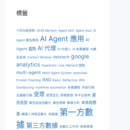
標籤
11月功能更新
2026 Martech
Agent Skill
Agent Soul
AI
AI Agent 應用
AI
Agent 廣告應用
AI 代理
Agent 趨勢
AI 代理人
AI 免費課程
AI廣
google
datatech
告投放
Context Window
analytics
Guardrails
Line
Martech 趨勢
multi-agent
Multi-Agent System
openclaw
RAG
Prompt Chaining
ReAct
Reflection
RPA
Sandboxing
workflow automation
免費課程
內容行銷
受眾
廣
全通路行銷
受眾定位
商機管理
多平台發佈
告投放
未來商務
廣告投放自動化
廣告預算
數據分析
第一方數
展
機器人流程自動化
知識庫
據
第三方數據
自動化工作流
表單管理