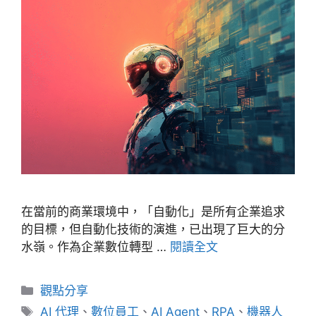
在當前的商業環境中，「自動化」是所有企業追求
的目標，但自動化技術的演進，已出現了巨大的分
水嶺。作為企業數位轉型 …
閱讀全文
分
觀點分享
類
標
AI 代理
、
數位員工
、
AI Agent
、
RPA
、
機器人