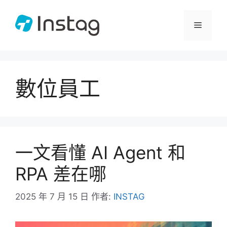
跳
至
選
主
要
單
內
容
數位員工
一文看懂 AI Agent 和
RPA 差在哪
2025 年 7 月 15 日
作者:
INSTAG