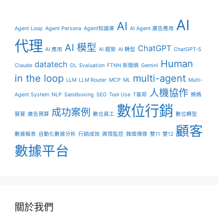
AI
AI
Agent Loop
Agent Persona
Agent知識庫
AI Agent 廣告應用
代理
AI 模型
ChatGPT
AI 應用
AI 趨勢
AI 轉型
ChatGPT-5
Human
datatech
Claude
DL
Evaluation
FTNN 新聞網
Gemini
in the loop
multi-agent
LLM
LLM Router
MCP
ML
Multi-
人機協作
Agent System
NLP
Sandboxing
SEO
Tool Use
T客邦
媽媽
數位行銷
成功案例
寶寶
廣告預算
數位員工
數位轉型
顧客
數據報表
自動化數據分析
行銷成效
輿情監控
鋒燦傳媒
雙11
雙12
數據平台
關於我們