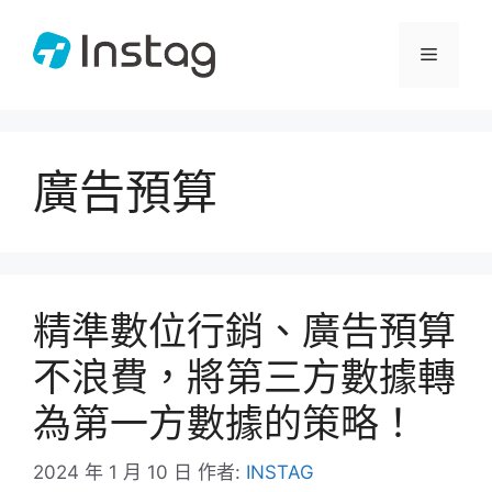
跳
至
選
主
要
單
內
容
廣告預算
精準數位行銷、廣告預算
不浪費，將第三方數據轉
為第一方數據的策略！
2024 年 1 月 10 日
作者:
INSTAG