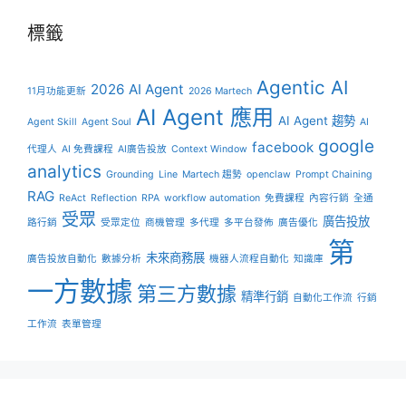
標籤
Agentic AI
2026 AI Agent
11月功能更新
2026 Martech
AI Agent 應用
AI Agent 趨勢
Agent Skill
Agent Soul
AI
google
facebook
代理人
AI 免費課程
AI廣告投放
Context Window
analytics
Grounding
Line
Martech 趨勢
openclaw
Prompt Chaining
RAG
ReAct
Reflection
RPA
workflow automation
免費課程
內容行銷
全通
受眾
廣告投放
路行銷
受眾定位
商機管理
多代理
多平台發佈
廣告優化
第
未來商務展
廣告投放自動化
數據分析
機器人流程自動化
知識庫
一方數據
第三方數據
精準行銷
自動化工作流
行銷
工作流
表單管理