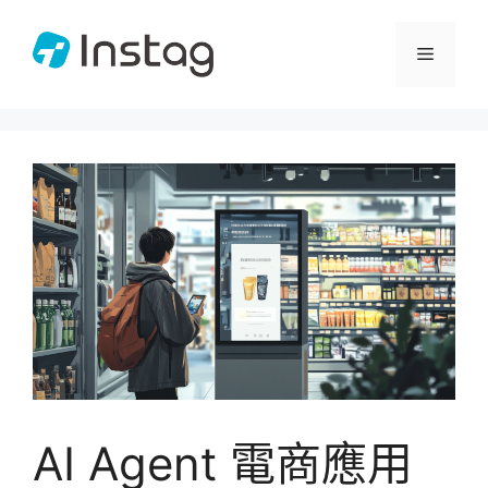
跳
至
選
主
要
單
內
容
AI Agent 電商應用